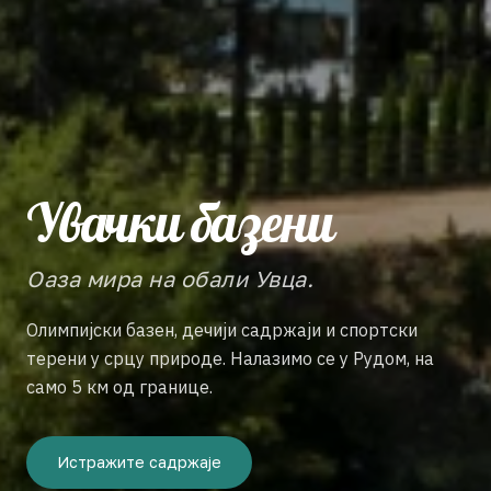
Увачки базени
Оаза мира на обали Увца.
Олимпијски базен, дечији садржаји и спортски
терени у срцу природе. Налазимо се у Рудом, на
само 5 км од границе.
Истражите садржаје